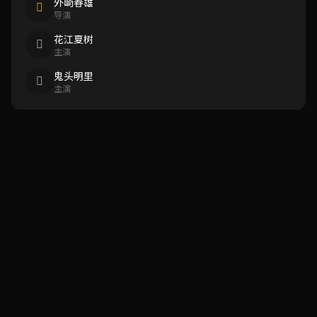
外崎春雄
导演
花江夏树
主演
鬼头明里
主演