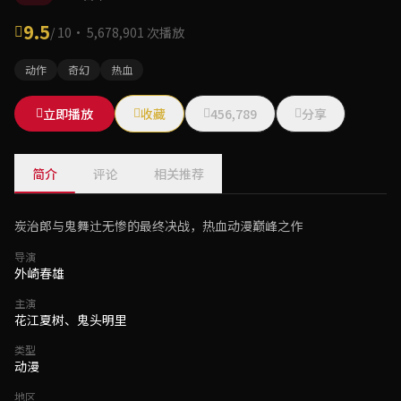
9.5
/ 10
· 5,678,901 次播放
动作
奇幻
热血
立即播放
收藏
456,789
分享
简介
评论
相关推荐
炭治郎与鬼舞辻无惨的最终决战，热血动漫巅峰之作
导演
外崎春雄
主演
花江夏树、鬼头明里
类型
动漫
地区